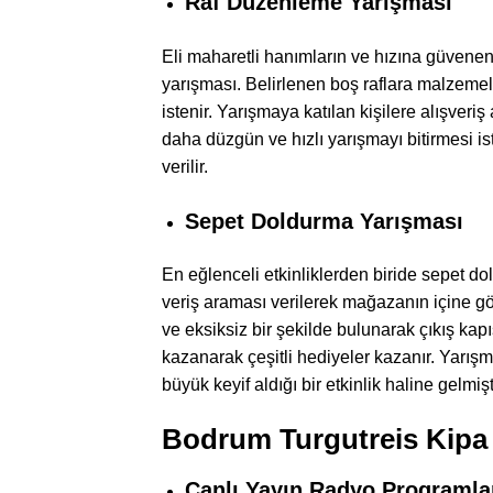
Raf Düzenleme Yarışması
Eli maharetli hanımların ve hızına güvenen b
yarışması. Belirlenen boş raflara malzemeler
istenir. Yarışmaya katılan kişilere alışver
daha düzgün ve hızlı yarışmayı bitirmesi ist
verilir.
Sepet Doldurma Yarışması
En eğlenceli etkinliklerden biride sepet do
veriş araması verilerek mağazanın içine g
ve eksiksiz bir şekilde bulunarak çıkış kapı
kazanarak çeşitli hediyeler kazanır. Yarı
büyük keyif aldığı bir etkinlik haline gelmişt
Bodrum Turgutreis Kipa
Canlı Yayın Radyo Programla