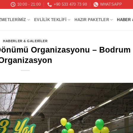
10:00 - 21:00
+90 533 470 73 98
WHATSAPP
ZMETLERIMIZ
EVLILIK TEKLIFI
HAZIR PAKETLER
HABER 
HABERLER & GALERILER
l Dönümü Organizasyonu – Bodrum
Organizasyon