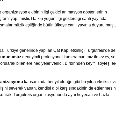
rganizasyon ekibinin ilgi çekici animasyon gösterilerinin
amı yapılmıştır. Halkın yoğun ilgi gösterdiği canlı yayında
yarışmalar müzik eşliğinde bütün ülkeye canlı yayınla duyurulmuştu
Türkiye genelinde yapılan Çat Kapı etkinliği Turgutreis’de de
unucumuz
deneyimli profesyonel kameramanımız ile ev ev, s
orularak bilenlere hediyeler verildi. Birbirinden keyifli söyleşiler
ganizasyonu
kapsamında her yıl olduğu gibi bu yılda eksiksiz v
. İşini severek yapan, kendisi gibi karşısındakinin de eğlenmesi
r sonraki Turgutreis organizasyonunda aynı heyecan ve hazla