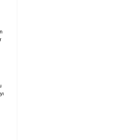
an
r
u
yı