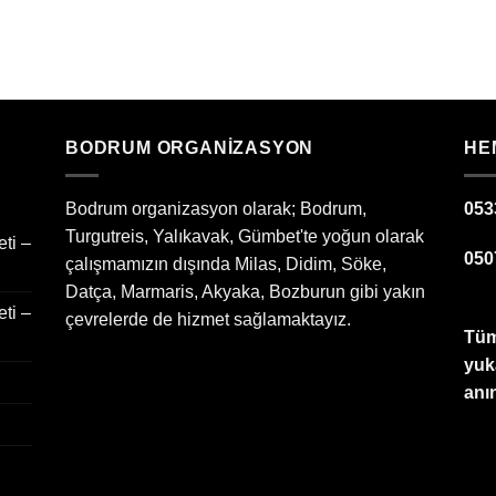
BODRUM ORGANIZASYON
HE
Bodrum organizasyon olarak; Bodrum,
053
Turgutreis, Yalıkavak, Gümbet'te yoğun olarak
ti –
050
çalışmamızın dışında Milas, Didim, Söke,
Datça, Marmaris, Akyaka, Bozburun gibi yakın
ti –
çevrelerde de hizmet sağlamaktayız.
Tüm
yuk
anın