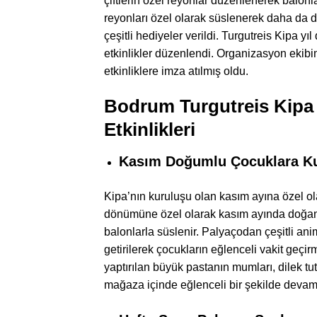
çiftlerin özel reyonlar düzenlenerek balonla
reyonları özel olarak süslenerek daha da di
çeşitli hediyeler verildi. Turgutreis Kipa 
etkinlikler düzenlendi. Organizasyon ekibim
etkinliklere imza atılmış oldu.
Bodrum Turgutreis Kipa
Etkinlikleri
Kasım Doğumlu Çocuklara K
Kipa’nın kuruluşu olan kasım ayına özel ola
dönümüne özel olarak kasım ayında doğan 
balonlarla süslenir. Palyaçodan çeşitli an
getirilerek çocukların eğlenceli vakit geçi
yaptırılan büyük pastanın mumları, dilek t
mağaza içinde eğlenceli bir şekilde devam