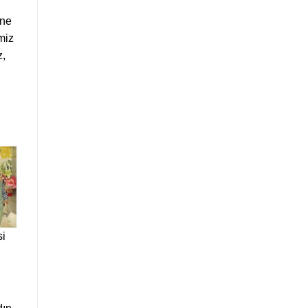
ine
imiz
z,
si