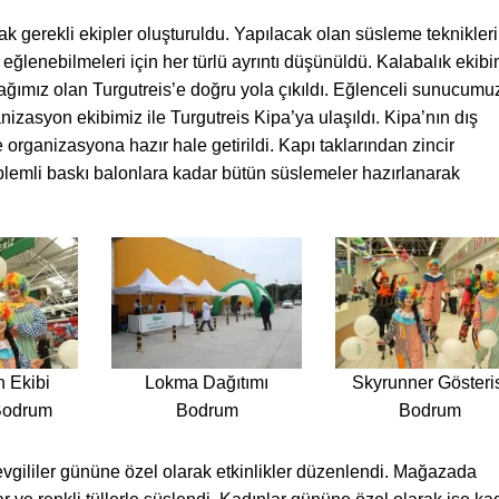
 gerekli ekipler oluşturuldu. Yapılacak olan süsleme teknikler
ın eğlenebilmeleri için her türlü ayrıntı düşünüldü. Kalabalık ekib
rağımız olan Turgutreis’e doğru yola çıkıldı. Eğlenceli sunucumu
nizasyon ekibimiz ile Turgutreis Kipa’ya ulaşıldı. Kipa’nın dış
e organizasyona hazır hale getirildi. Kapı taklarından zincir
lemli baskı balonlara kadar bütün süslemeler hazırlanarak
 Ekibi
Lokma Dağıtımı
Skyrunner Gösteri
Bodrum
Bodrum
Bodrum
gililer gününe özel olarak etkinlikler düzenlendi. Mağazada