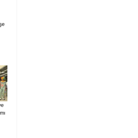
işe
ve
ımı