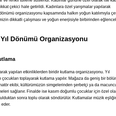
r ve renkli tüllerle süslendi. Kadınlar gününe özel olarak ise ka
kkat çekici hale getirildi. Kadınlara özel yarışmalar yapılarak
yıl dönümü organizasyonu kapsamında halkın yoğun katılımıyla çeş
izin dikkatli çalışması ve yoğun enerjisiyle birbirinden eğlencel
 Yıl Dönümü Organizasyonu
utlama
rak yapılan etkinliklerden biridir kutlama organizasyonu. Yıl
çocukları toplayarak kutlama yapılır. Mağaza da geniş bir böl
imatör ekibi, kültürümüzün simgelerinden şerbetçi ya da macunc
rmeleri sağlanır. Finalde ise kasım doğumlu çocuklar için özel ol
utulduktan sonra toplu olarak söndürülür. Kutlamalar müzik eşliğ
 eder.