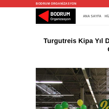
İçeriğe
BODRUM ORGANIZASYON
atla
ANA SAYFA
HI
Turgutreis Kipa Yı