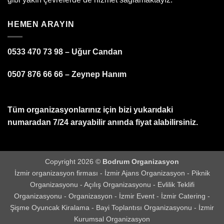
HEMEN ARAYIN
0533 470 73 98 – Uğur Candan
0507 876 66 66 – Zeynep Hanım
Tüm organizasyonlarınız için bizi yukarıdaki
numaradan 7/24 arayabilir anında fiyat alabilirsiniz.
Copyright 2026 ©
Bodrum Organizasyon
İzmir organizasyon firması
-
İzmir Ajans Organizasyon
-
Piknik
Organizasyonu
-
Açılış Organizasyonu
-
Evlilik Teklifi
Organizasyonu
-
Organizasyon
-
İzmir Event
-
İzmir Catering
-
Şişme Oyuncak Kiralama
-
Bayi Toplantısı Organizasyonu
-
İzmir
Kurumsal Organizasyon