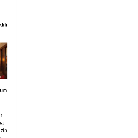
lifi
rum
r
na
izin