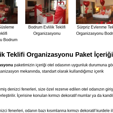
 Süsleme
Bodrum Evlilik Teklifi
Sürpriz Evlenme Tekl
klifi
Organizasyonu
Organizasyonu Bod
nu Bodrum
ik Teklifi Organizasyonu Paket İçeriği
izasyonu
paketimizin içeriği otel odasının uygunluk durumuna gö
rganizasyon mekanında, standart olarak kullandığımız içerik
miş denizci fenerleri, size özel rezerve edilen otel odanızın giriş
ştirilir. İçerisine konulan kırmızı dekoratif mumlar ya da kandi
izci fenerleri, odanın bazı kısımlarına kırmızı dekoratif kurdele i