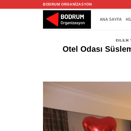
İçeriğe
BODRUM ORGANIZASYON
atla
ANA SAYFA
HI
EVLILIK
Otel Odası Süslem