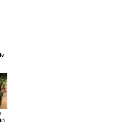
le
ı
ifi