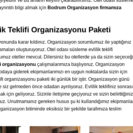
yebilir ve bu anların keyfini çıkarabilirsiniz. Otel odası süslem
ayrıntılı bilgi almak için
Bodrum Organizasyon firmamıza
ik Teklifi Organizasyonu Paketi
asyonunda karar kıldınız. Organizasyon sorumlumuz ile yaptığınız
maları oluşturuyoruz. Otel odası süsleme evlilik teklifi
muz oteller mevcut. Dilersiniz bu otellerde ya da sizin seçeceğ
fi organizasyonu
çalışmalarımıza başlıyoruz. Organizasyon
odaya giderek ekipmanlarımızı en uygun noktalarda sizin için
lifi organizasyonu paketi iki günlük bir iştir. Organizasyon günü
e siz gelmeden önce odadan ayrılıyoruz. Evlilik teklifiniz sonrası
 için geliyoruz. Sizinle iletişime geçiyoruz ve sizin belirttiğiniz
yoruz. Unutmamanız gereken husus şu ki kullandığımız ekipmanla
rganizasyon bitiminde eksiksiz bir şekilde tarafımıza teslim