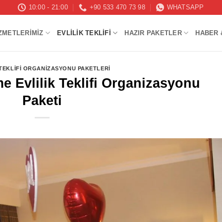
10:00 - 21:00
+90 533 470 73 98
WHATSAPP
ZMETLERIMIZ
EVLILIK TEKLIFI
HAZIR PAKETLER
HABER 
 TEKLIFI ORGANIZASYONU PAKETLERI
e Evlilik Teklifi Organizasyonu
Paketi