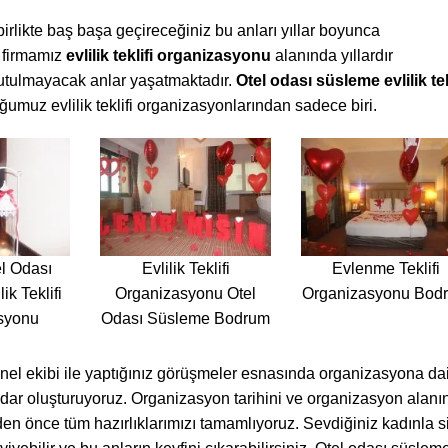
 birlikte baş başa geçireceğiniz bu anları yıllar boyunca
firmamız
evlilik teklifi organizasyonu
alanında yıllardır
nutulmayacak anlar yaşatmaktadır.
Otel odası süsleme evlilik tek
ğumuz evlilik teklifi organizasyonlarından sadece biri.
l Odası
Evlilik Teklifi
Evlenme Teklifi
ik Teklifi
Organizasyonu Otel
Organizasyonu Bod
syonu
Odası Süsleme Bodrum
l ekibi ile yaptığınız görüşmeler esnasında organizasyona dai
adar oluşturuyoruz. Organizasyon tarihini ve organizasyon alanı
eden önce tüm hazırlıklarımızı tamamlıyoruz. Sevdiğiniz kadınla s