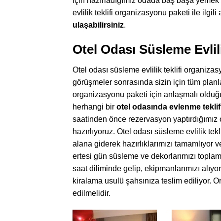
için hazırladığımız odada baş başa yemek yi
evlilik teklifi organizasyonu paketi ile ilgili 
ulaşabilirsiniz
.
Otel Odası Süsleme Evlil
Otel odası süsleme evlilik teklifi organiz
görüşmeler sonrasında sizin için tüm planla
organizasyonu paketi için anlaşmalı olduğu
herhangi bir
otel odasında evlenme tekli
saatinden önce rezervasyon yaptırdığımız 
hazırlıyoruz. Otel odası süsleme evlilik tek
alana giderek hazırlıklarımızı tamamlıyor v
ertesi gün süsleme ve dekorlarımızı toplamak
saat diliminde gelip, ekipmanlarımızı alı
kiralama usulü şahsınıza teslim ediliyor. O
edilmelidir.