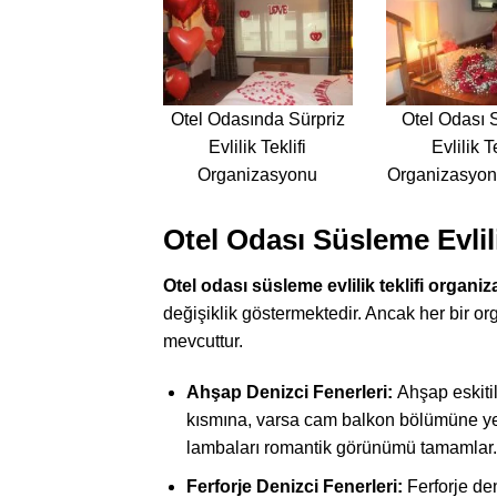
Otel Odasında Sürpriz
Otel Odası
Evlilik Teklifi
Evlilik Te
Organizasyonu
Organizasyo
Otel Odası Süsleme Evlil
Otel odası süsleme evlilik teklifi organ
değişiklik göstermektedir. Ancak her bir o
mevcuttur.
Ahşap Denizci Fenerleri:
Ahşap eskitil
kısmına, varsa cam balkon bölümüne yerle
lambaları romantik görünümü tamamlar.
Ferforje Denizci Fenerleri:
Ferforje den