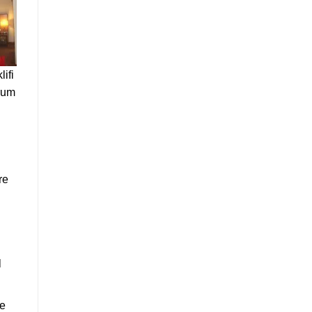
ifi
rum
re
l
le