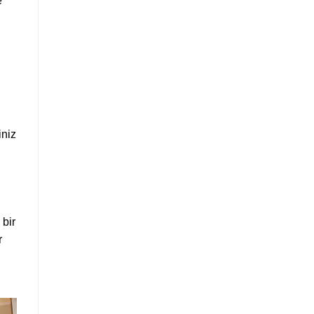
e
iniz
 bir
r