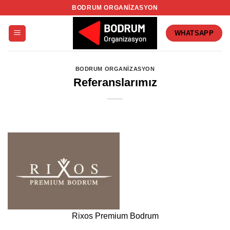
İçeriğe
BODRUM ORGANIZASYON
atla
WHATSAPP
BODRUM ORGANIZASYON
Referanslarımız
Rixos Premium Bodrum