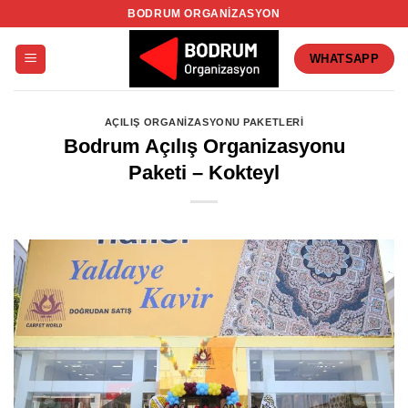
İçeriğe
BODRUM ORGANIZASYON
atla
WHATSAPP
AÇILIŞ ORGANIZASYONU PAKETLERI
Bodrum Açılış Organizasyonu
Paketi – Kokteyl