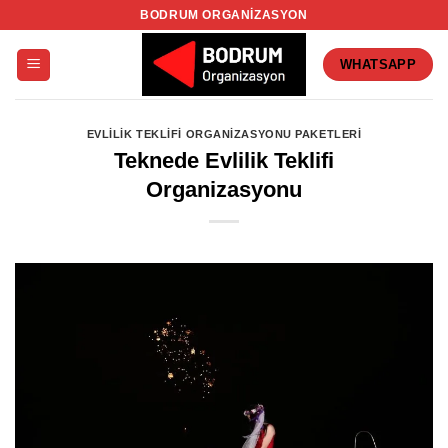
İçeriğe
BODRUM ORGANIZASYON
atla
WHATSAPP
EVLILIK TEKLIFI ORGANIZASYONU PAKETLERI
Teknede Evlilik Teklifi
Organizasyonu