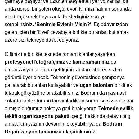
çalmaya başlıyor ve uzaktan ateşlemeli yer volkanları bir
anda görsel bir şölen oluşturuyor. Kırmızı halının sonunda
ise diz çökerek heyecanla beklediğiniz soruyu
sorabilirsiniz. ‘
Benimle Evlenir Misin?
‘. Eş adayınızdan
gelen içten bir ‘Evet’ cevabıyla birlikte bu anları kutlamak
üzere sizi tekneye davet ediyoruz.
Çiftiniz ile birlikte teknede romantik anlar yaşarken
profesyonel fotoğrafçımız
ve
kameramanımız
da
organizasyon alanına geldiğiniz andan itibaren sizleri
görüntülüyor olacak. Teknenin güvertesinde şampanya
patlatarak bu anları kutlayabilir ve
uçan balonları
bir dilek
tutarak gökyüzüne bırakabilirsiniz. Bodrum da masmavi
sularda körfez turunu tamamladıktan sonra ise sizleri tekrar
almış olduğumuz noktaya geri bırakıyoruz.
Teknede evlilik
teklifi organizasyonu paketi
içeriği hakkında detaylı bilgi
almak için yazının devamını okuyabilir ya da
Bodrum
Organizasyon firmamıza ulaşabilirsiniz
.