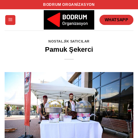
İçeriğe
BODRUM ORGANIZASYON
atla
WHATSAPP
NOSTALJIK SATICILAR
Pamuk Şekerci