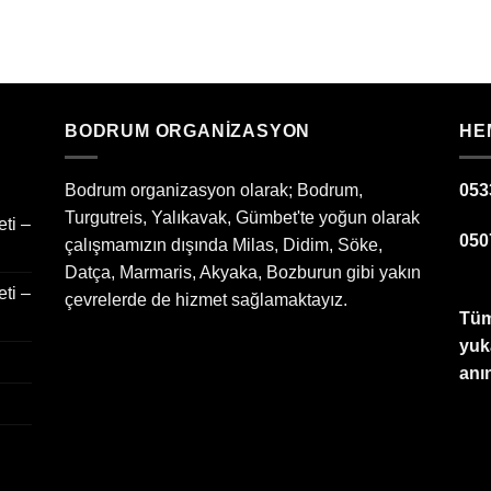
BODRUM ORGANIZASYON
HE
Bodrum organizasyon olarak; Bodrum,
053
Turgutreis, Yalıkavak, Gümbet'te yoğun olarak
ti –
050
çalışmamızın dışında Milas, Didim, Söke,
Datça, Marmaris, Akyaka, Bozburun gibi yakın
ti –
çevrelerde de hizmet sağlamaktayız.
Tüm
yuk
anın