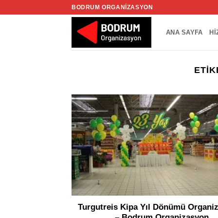
İçeriğe
BODRUM ORGANIZASYON
atla
ANA SAYFA
HI
ETIK
Turgutreis Kipa Yıl Dönümü Organi
– Bodrum Organizasyon