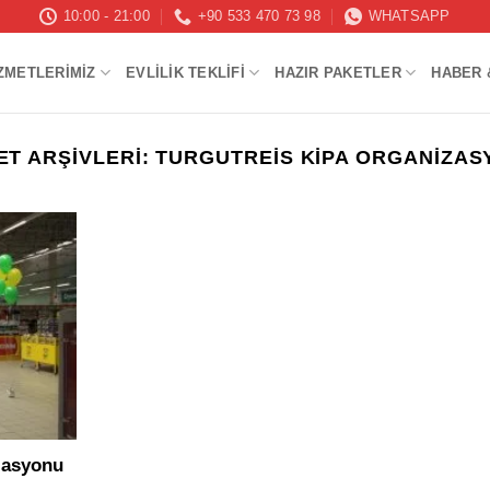
10:00 - 21:00
+90 533 470 73 98
WHATSAPP
ZMETLERIMIZ
EVLILIK TEKLIFI
HAZIR PAKETLER
HABER 
ET ARŞIVLERI:
TURGUTREIS KIPA ORGANIZA
zasyonu