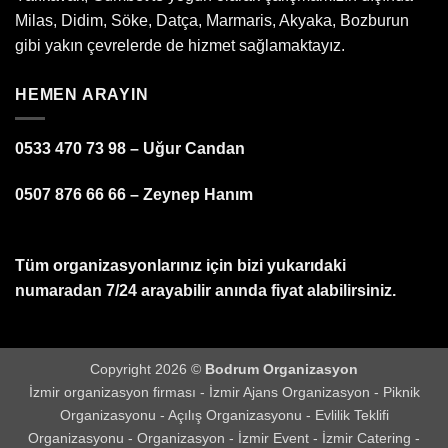
Milas, Didim, Söke, Datça, Marmaris, Akyaka, Bozburun
gibi yakın çevrelerde de hizmet sağlamaktayız.
HEMEN ARAYIN
0533 470 73 98 – Uğur Candan
0507 876 66 66 – Zeynep Hanım
Tüm organizasyonlarınız için bizi yukarıdaki
numaradan 7/24 arayabilir anında fiyat alabilirsiniz.
Copyright 2026 ©
Bodrum Organizasyon
İzmir organizasyon firması
-
İzmir Ajans Organizasyon
-
Piknik
Organizasyonu
-
Açılış Organizasyonu
-
Evlilik Teklifi
Organizasyonu
-
Organizasyon
-
İzmir Event
-
İzmir Catering
-