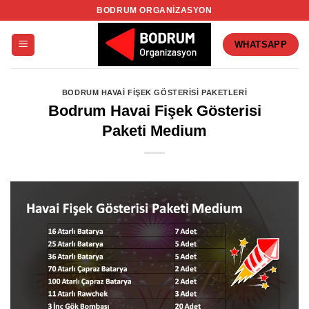
İçeriğe
BODRUM ORGANIZASYON
atla
WHATSAPP
BODRUM HAVAI FIŞEK GÖSTERISI PAKETLERI
Bodrum Havai Fişek Gösterisi
Paketi Medium