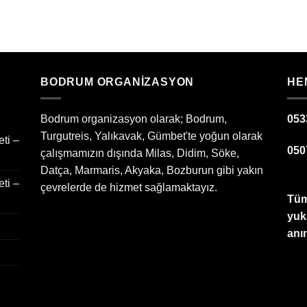
BODRUM ORGANIZASYON
HE
Bodrum organizasyon olarak; Bodrum,
053
Turgutreis, Yalıkavak, Gümbet'te yoğun olarak
ti –
050
çalışmamızın dışında Milas, Didim, Söke,
Datça, Marmaris, Akyaka, Bozburun gibi yakın
ti –
çevrelerde de hizmet sağlamaktayız.
Tüm
yuk
anın