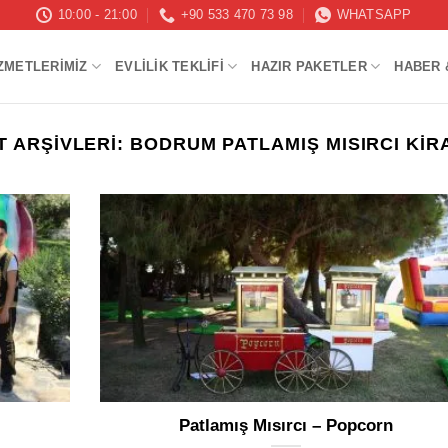
10:00 - 21:00
+90 533 470 73 98
WHATSAPP
ZMETLERIMIZ
EVLILIK TEKLIFI
HAZIR PAKETLER
HABER 
T ARŞIVLERI:
BODRUM PATLAMIŞ MISIRCI KI
Patlamış Mısırcı – Popcorn