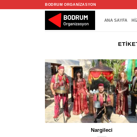
İçeriğe
BODRUM ORGANIZASYON
atla
ANA SAYFA
HI
ETIKE
Nargileci