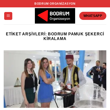
İçeriğe
BODRUM ORGANIZASYON
atla
WHATSAPP
ETIKET ARŞIVLERI:
BODRUM PAMUK ŞEKERCI
KIRALAMA