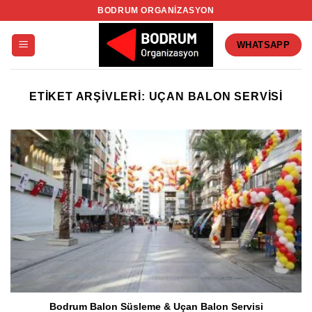
İçeriğe
BODRUM ORGANIZASYON
atla
WHATSAPP
ETIKET ARŞIVLERI:
UÇAN BALON SERVISI
Bodrum Balon Süsleme & Uçan Balon Servisi