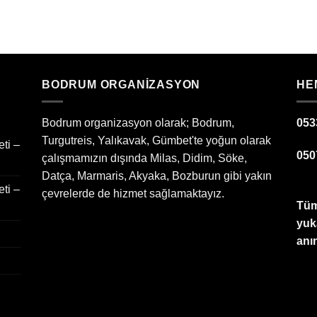
BODRUM ORGANIZASYON
HE
Bodrum organizasyon olarak; Bodrum,
053
Turgutreis, Yalıkavak, Gümbet'te yoğun olarak
ti –
050
çalışmamızın dışında Milas, Didim, Söke,
Datça, Marmaris, Akyaka, Bozburun gibi yakın
ti –
çevrelerde de hizmet sağlamaktayız.
Tüm
yuk
anın