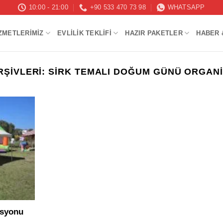
10:00 - 21:00
+90 533 470 73 98
WHATSAPP
ZMETLERIMIZ
EVLILIK TEKLIFI
HAZIR PAKETLER
HABER 
RŞIVLERI:
SIRK TEMALI DOĞUM GÜNÜ ORGAN
asyonu