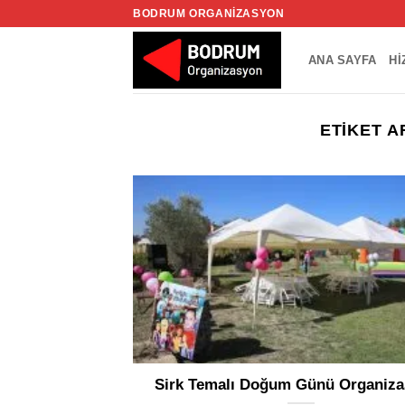
İçeriğe
BODRUM ORGANIZASYON
atla
ANA SAYFA
HI
ETIKET A
Sirk Temalı Doğum Günü Organiz