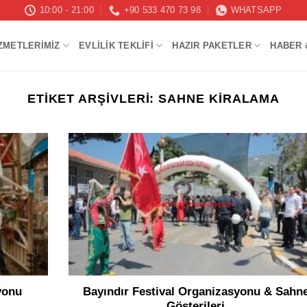
10:00 - 21:00
+90 533 470 73 98
WHATSAPP
ZMETLERIMIZ
EVLILIK TEKLIFI
HAZIR PAKETLER
HABER 
ETIKET ARŞIVLERI:
SAHNE KIRALAMA
yonu
Bayındır Festival Organizasyonu & Sahn
Gösterileri