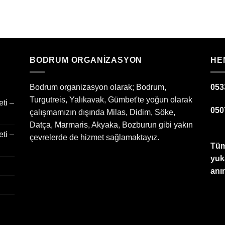
BODRUM ORGANIZASYON
HE
Bodrum organizasyon olarak; Bodrum,
053
Turgutreis, Yalıkavak, Gümbet'te yoğun olarak
ti –
050
çalışmamızın dışında Milas, Didim, Söke,
Datça, Marmaris, Akyaka, Bozburun gibi yakın
ti –
çevrelerde de hizmet sağlamaktayız.
Tüm
yuk
anın