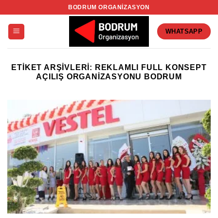
İçeriğe
BODRUM ORGANIZASYON
atla
WHATSAPP
ETIKET ARŞIVLERI:
REKLAMLI FULL KONSEPT
AÇILIŞ ORGANIZASYONU BODRUM