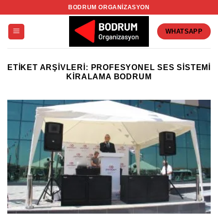
İçeriğe
BODRUM ORGANIZASYON
atla
WHATSAPP
ETIKET ARŞIVLERI:
PROFESYONEL SES SISTEMI
KIRALAMA BODRUM