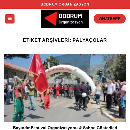
İçeriğe
BODRUM ORGANIZASYON
atla
WHATSAPP
ETIKET ARŞIVLERI:
PALYAÇOLAR
Bayındır Festival Organizasyonu & Sahne Gösterileri