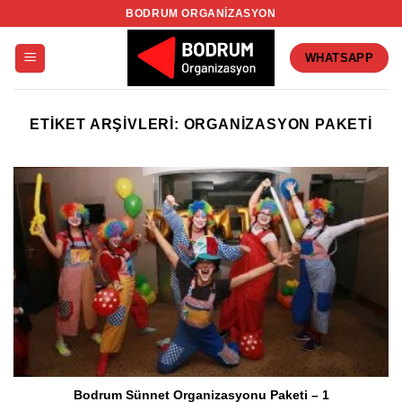
İçeriğe
BODRUM ORGANIZASYON
atla
WHATSAPP
ETIKET ARŞIVLERI:
ORGANIZASYON PAKETI
Bodrum Sünnet Organizasyonu Paketi – 1