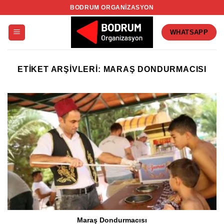
İçeriğe
BODRUM ORGANIZASYON
atla
WHATSAPP
ETIKET ARŞIVLERI:
MARAŞ DONDURMACISI
Maraş Dondurmacısı