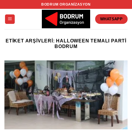
İçeriğe
BODRUM ORGANIZASYON
atla
WHATSAPP
ETIKET ARŞIVLERI:
HALLOWEEN TEMALI PARTI
BODRUM