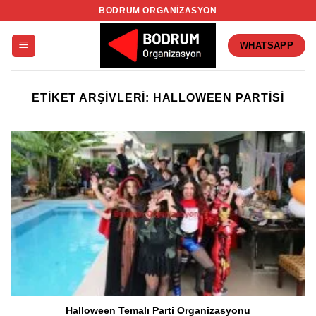
İçeriğe
BODRUM ORGANIZASYON
atla
WHATSAPP
ETIKET ARŞIVLERI:
HALLOWEEN PARTISI
Halloween Temalı Parti Organizasyonu