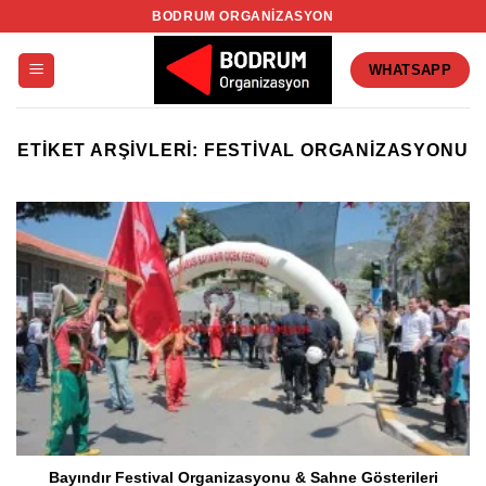
İçeriğe
BODRUM ORGANIZASYON
atla
WHATSAPP
ETIKET ARŞIVLERI:
FESTIVAL ORGANIZASYONU
Bayındır Festival Organizasyonu & Sahne Gösterileri