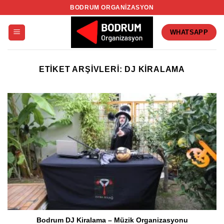
İçeriğe
BODRUM ORGANIZASYON
atla
WHATSAPP
ETIKET ARŞIVLERI:
DJ KIRALAMA
Bodrum DJ Kiralama – Müzik Organizasyonu