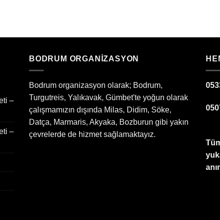
BODRUM ORGANIZASYON
HE
Bodrum organizasyon olarak; Bodrum,
053
Turgutreis, Yalıkavak, Gümbet'te yoğun olarak
ti –
050
çalışmamızın dışında Milas, Didim, Söke,
Datça, Marmaris, Akyaka, Bozburun gibi yakın
ti –
çevrelerde de hizmet sağlamaktayız.
Tüm
yuk
anın