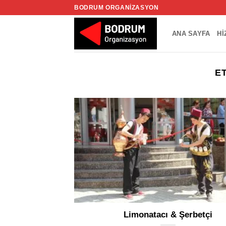
İçeriğe
BODRUM ORGANIZASYON
atla
ANA SAYFA
HI
E
Limonatacı & Şerbetçi