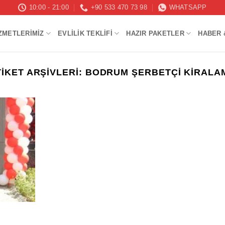
10:00 - 21:00
+90 533 470 73 98
WHATSAPP
ZMETLERIMIZ
EVLILIK TEKLIFI
HAZIR PAKETLER
HABER 
TIKET ARŞIVLERI:
BODRUM ŞERBETÇI KIRALA