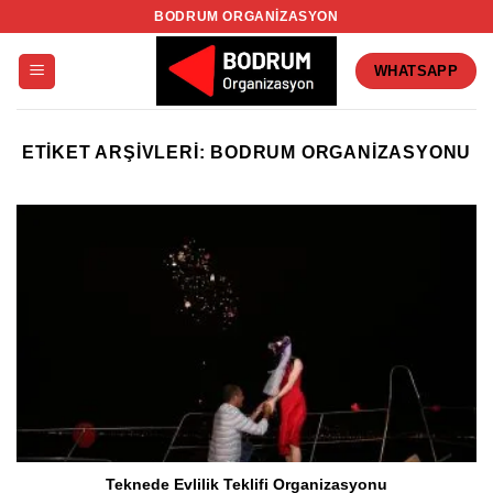
İçeriğe
BODRUM ORGANIZASYON
atla
WHATSAPP
ETIKET ARŞIVLERI:
BODRUM ORGANIZASYONU
Teknede Evlilik Teklifi Organizasyonu