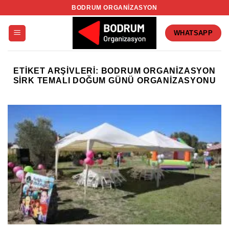
İçeriğe
BODRUM ORGANIZASYON
atla
WHATSAPP
ETIKET ARŞIVLERI:
BODRUM ORGANIZASYON
SIRK TEMALI DOĞUM GÜNÜ ORGANIZASYONU