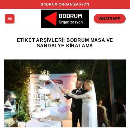
İçeriğe
BODRUM ORGANIZASYON
atla
WHATSAPP
ETIKET ARŞIVLERI:
BODRUM MASA VE
SANDALYE KIRALAMA