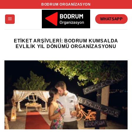
İçeriğe
BODRUM ORGANIZASYON
atla
WHATSAPP
ETIKET ARŞIVLERI:
BODRUM KUMSALDA
EVLILIK YIL DÖNÜMÜ ORGANIZASYONU