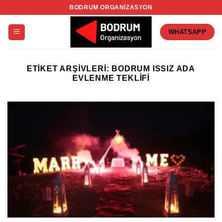
İçeriğe
BODRUM ORGANIZASYON
atla
WHATSAPP
ETIKET ARŞIVLERI:
BODRUM ISSIZ ADA
EVLENME TEKLIFI