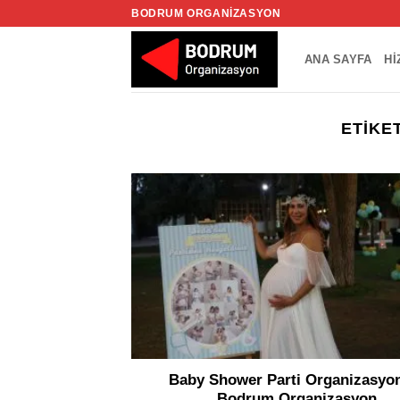
İçeriğe
BODRUM ORGANIZASYON
atla
ANA SAYFA
HI
ETIKE
Baby Shower Parti Organizasyo
Bodrum Organizasyon