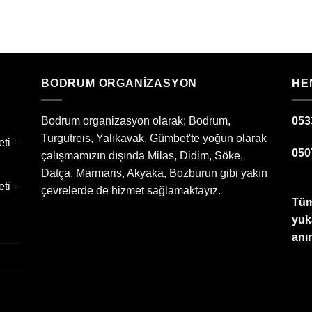
BODRUM ORGANIZASYON
HE
Bodrum organizasyon olarak; Bodrum,
053
Turgutreis, Yalıkavak, Gümbet'te yoğun olarak
ti –
050
çalışmamızın dışında Milas, Didim, Söke,
Datça, Marmaris, Akyaka, Bozburun gibi yakın
ti –
çevrelerde de hizmet sağlamaktayız.
Tüm
yuk
anın