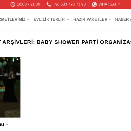
10:00 - 21:00
+90 533 470 73 98
WHATSAPP
ZMETLERIMIZ
EVLILIK TEKLIFI
HAZIR PAKETLER
HABER 
T ARŞIVLERI:
BABY SHOWER PARTI ORGANIZ
nu –