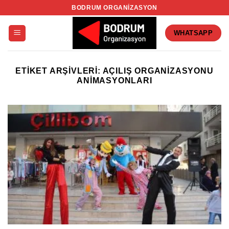
İçeriğe
BODRUM ORGANIZASYON
atla
WHATSAPP
ETIKET ARŞIVLERI:
AÇILIŞ ORGANIZASYONU
ANIMASYONLARI